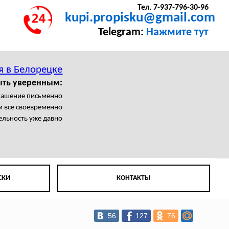
Тел. 7-937-796-30-96
kupi.propisku@gmail.com
Telegram:
Нажмите тут
я в Белорецке
ыть уверенным:
лашение письменно
 все своевременно
ельность уже давно
СКИ
КОНТАКТЫ
56
127
76