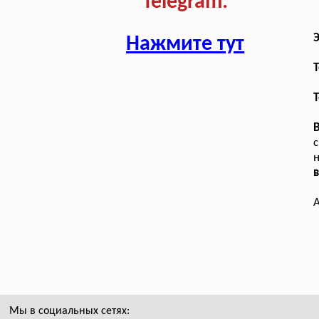
Telegram:
Нажмите тут
T
Т
с
н
А
Мы в социальных сетях: