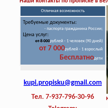
Наши контакты по прописке в Бе
Отличная возможность
Требуемые документы:
- паспорта гражданина России;
Цена услуг:
от 8 000
рублей - 1 человек (90 дней)
от 7 000
рублей - 1 взрослый
Бесплатно
дети
kupi.propisku@gmail.com
Тел. 7-937-796-30-96